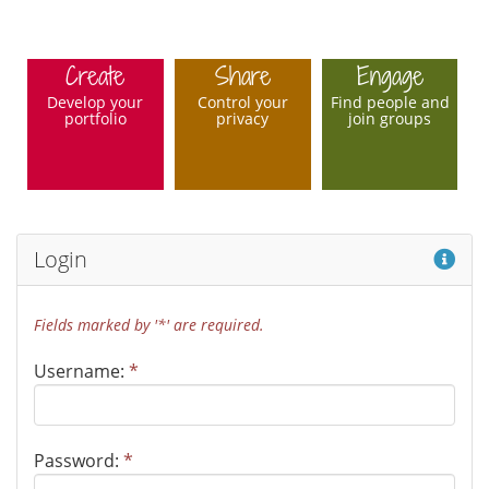
Create
Share
Engage
Develop your
Control your
Find people and
portfolio
privacy
join groups
Hel
Login
Fields marked by '*' are required.
Username:
*
Password:
*