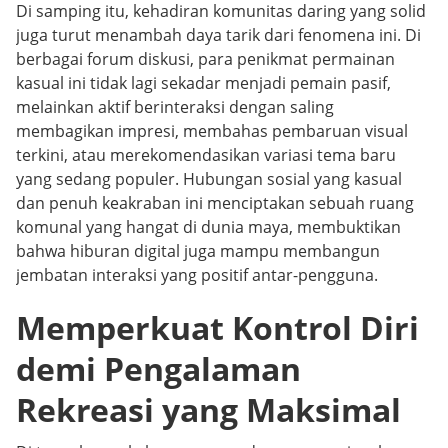
Di samping itu, kehadiran komunitas daring yang solid
juga turut menambah daya tarik dari fenomena ini. Di
berbagai forum diskusi, para penikmat permainan
kasual ini tidak lagi sekadar menjadi pemain pasif,
melainkan aktif berinteraksi dengan saling
membagikan impresi, membahas pembaruan visual
terkini, atau merekomendasikan variasi tema baru
yang sedang populer. Hubungan sosial yang kasual
dan penuh keakraban ini menciptakan sebuah ruang
komunal yang hangat di dunia maya, membuktikan
bahwa hiburan digital juga mampu membangun
jembatan interaksi yang positif antar-pengguna.
Memperkuat Kontrol Diri
demi Pengalaman
Rekreasi yang Maksimal