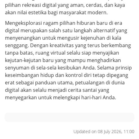
pilihan rekreasi digital yang aman, cerdas, dan kaya
akan nilai estetika bagi masyarakat modern.
Mengeksplorasi ragam pilihan hiburan baru di era
digital merupakan salah satu langkah alternatif yang
menyenangkan untuk mengusir kejenuhan di kala
senggang. Dengan kreativitas yang terus berkembang
tanpa batas, ruang virtual selalu siap menyajikan
kejutan-kejutan baru yang mampu menghadirkan
senyuman di sela-sela kesibukan Anda. Selama prinsip
keseimbangan hidup dan kontrol diri tetap dipegang
erat sebagai panduan utama, petualangan di dunia
digital akan selalu menjadi cerita santai yang
menyegarkan untuk melengkapi hari-hari Anda.
Updated on 08 July 2026, 11:00